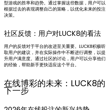
型游戏的胜率和趋势。通过掌握这些数据，用户可以
根据过去的表现调整自己的策略，以优化未来的投注
决策。
社区反馈：用户对LUCK8的看法
用户的反馈对于平台的改进至关重要。LUCK8积极听
取用户的建议，并在实际操作中不断进行调整，以提
升用户满意度。通过社区的讨论，用户可以分享他们
的经验，帮助新手更快适应这个平台。
在线博彩的未来：LUCK8的
下一步
2026年在线投注的新兴趋势