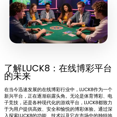
了解LUCK8：在线博彩平台
的未来
在当今迅速发展的在线博彩行业中，LUCK8作为一个
新兴平台，正在逐渐崭露头角。无论是体育博彩、电
子竞技，还是各种现代化的游戏平台，LUCK8都致力
于为用户提供高效、安全和愉悦的博彩体验。通过深
入探索LUCK8的功能、技术以及它在市场中的独特地