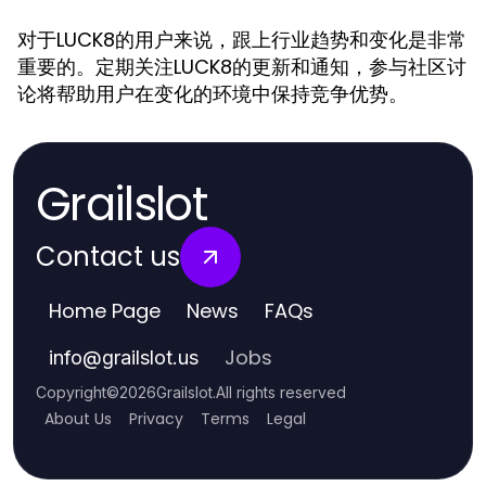
对于LUCK8的用户来说，跟上行业趋势和变化是非常
重要的。定期关注LUCK8的更新和通知，参与社区讨
论将帮助用户在变化的环境中保持竞争优势。
Grailslot
Contact us
Home Page
News
FAQs
Jobs
info
@
grailslot.us
Copyright
©
2026
Grailslot
.
All rights reserved
About Us
Privacy
Terms
Legal